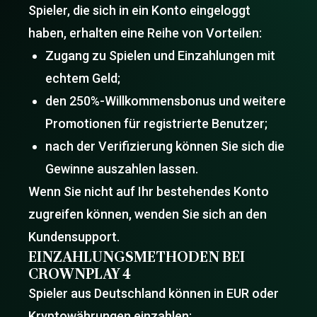
Spieler, die sich in ein Konto eingeloggt
haben, erhalten eine Reihe von Vorteilen:
Zugang zu Spielen und Einzahlungen mit
echtem Geld;
den 250%-Willkommensbonus und weitere
Promotionen für registrierte Benutzer;
nach der Verifizierung können Sie sich die
Gewinne auszahlen lassen.
Wenn Sie nicht auf Ihr bestehendes Konto
zugreifen können, wenden Sie sich an den
Kundensupport.
EINZAHLUNGSMETHODEN BEI
CROWNPLAY 4
Spieler aus Deutschland können in EUR oder
Kryptowährungen einzahlen: