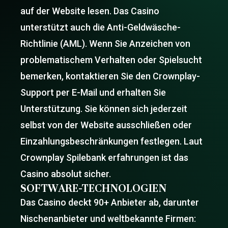
auf der Website lesen. Das Casino
unterstützt auch die Anti-Geldwäsche-
Richtlinie (AML). Wenn Sie Anzeichen von
problematischem Verhalten oder Spielsucht
bemerken, kontaktieren Sie den Crownplay-
Support per E-Mail und erhalten Sie
Unterstützung. Sie können sich jederzeit
selbst von der Website ausschließen oder
Einzahlungsbeschränkungen festlegen. Laut
Crownplay Spilebank erfahrungen ist das
Casino absolut sicher.
SOFTWARE-TECHNOLOGIEN
Das Casino deckt 90+ Anbieter ab, darunter
Nischenanbieter und weltbekannte Firmen: