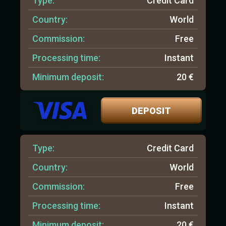
Type:
Credit Card
Country:
World
Commission:
Free
Processing time:
Instant
Minimum deposit:
20 €
DEPOSIT
Type:
Credit Card
Country:
World
Commission:
Free
Processing time:
Instant
Minimum deposit:
20 €