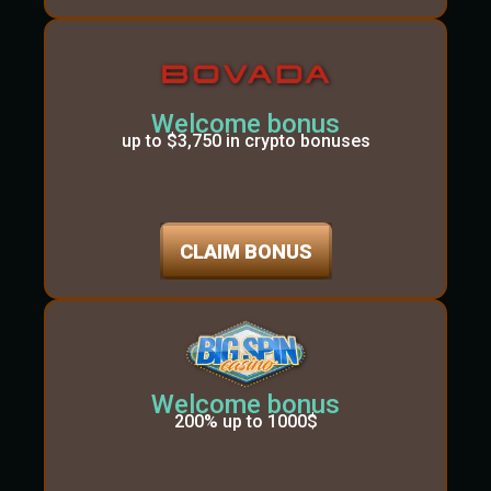
Welcome bonus
up to $3,750 in crypto bonuses
CLAIM BONUS
Welcome bonus
200% up to 1000$