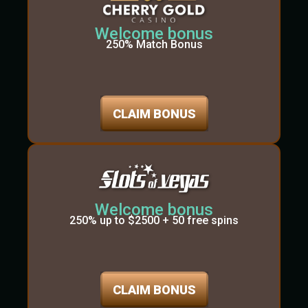
Welcome bonus
250% Match Bonus
CLAIM BONUS
Welcome bonus
250% up to $2500 + 50 free spins
CLAIM BONUS