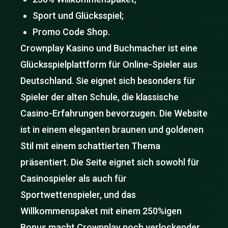
Sport und Glücksspiel;
Promo Code Shop.
Crownplay Kasino und Buchmacher ist eine
Glücksspielplattform für Online-Spieler aus
Deutschland. Sie eignet sich besonders für
Spieler der alten Schule, die klassische
Casino-Erfahrungen bevorzugen. Die Website
ist in einem eleganten braunen und goldenen
Stil mit einem schattierten Thema
präsentiert. Die Seite eignet sich sowohl für
Casinospieler als auch für
Sportwettenspieler, und das
Willkommenspaket mit einem 250%igen
Bonus macht Crownplay noch verlockender.