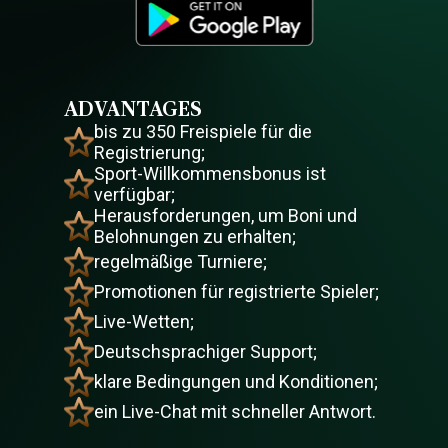
ADVANTAGES
bis zu 350 Freispiele für die
Registrierung;
Sport-Willkommensbonus ist
verfügbar;
Herausforderungen, um Boni und
Belohnungen zu erhalten;
regelmäßige Turniere;
Promotionen für registrierte Spieler;
Live-Wetten;
Deutschsprachiger Support;
klare Bedingungen und Konditionen;
ein Live-Chat mit schneller Antwort.