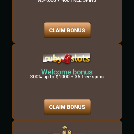
A$4,000 + 400 FREE SPINS
CLAIM BONUS
Welcome bonus
300% up to $1000 + 35 free spins
CLAIM BONUS