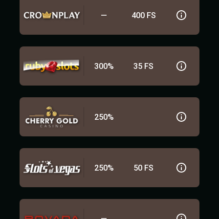
—
400 FS
300%
35 FS
250%
250%
50 FS
—