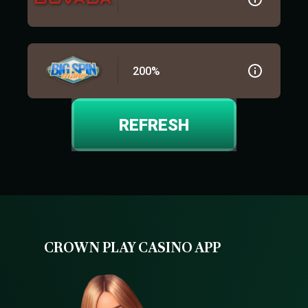
200%
REFRESH
CROWN PLAY CASINO
APP